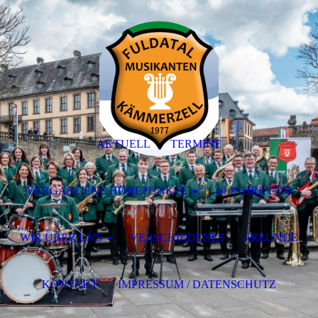
AKTUELL
TERMINE
VERGANGENE HÖHEPUNKTE
40 JAHRE FTM
WIR ÜBER UNS
VERSCHIEDENES
FREUNDE
KONTAKT
IMPRESSUM / DATENSCHUTZ