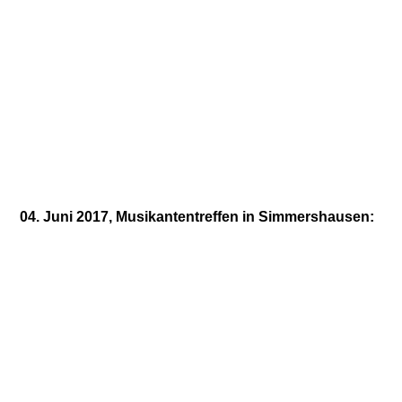
IMG-20170612-WA0004
04. Juni 2017, Musikantentreffen in Simmershausen:
IMG-20170709-WA0057