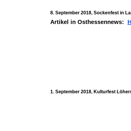
8. September 2018, Sockenfest in L
Artikel in Osthessennews:
H
1. September 2018, Kulturfest Löher
20180901_113541
20180901_113552
20180901_113625