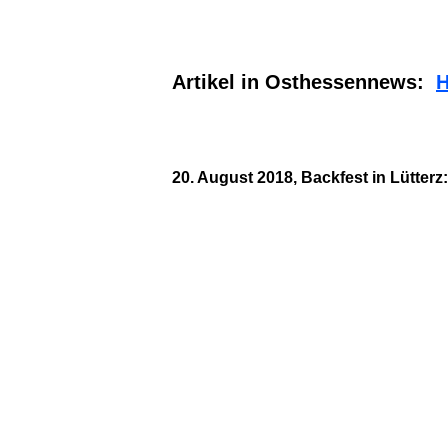
20180901_113634
20180901_113802
Artikel in Osthessennews:
H
20. August 2018, Backfest in Lütterz:
20180820_192220_1
20180820_192313_1
20180820_233236_1
20180820_203934
20180820_203910_1
20180820_233439_1