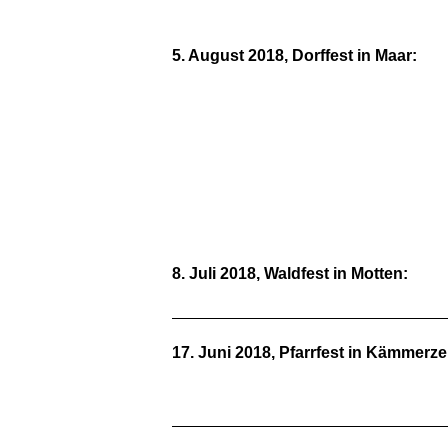
5. August 2018, Dorffest in Maar:
IMG-20180805-WA0004
IMG-20180805-WA0000
20180805_125655
8. Juli 2018, Waldfest in Motten:
17. Juni 2018, Pfarrfest in Kämmerze